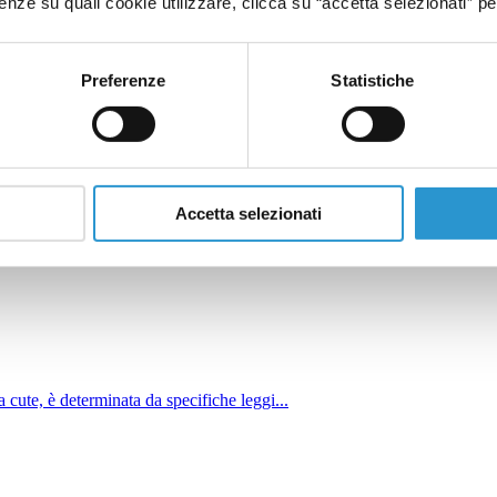
a un aspetto psicologico importante negli adulti come nei bambini e, a vo
nze su quali cookie utilizzare, clicca su “accetta selezionati” pe
che l’alopecia areata è spesso indice di altre patologie.
la disbiosi intestinale si riesce ad ottenere un miglioramento per quest
Preferenze
Statistiche
Microbioma
Accetta selezionati
e, origine dell'alterazione cutanea...
 cute, è determinata da specifiche leggi...