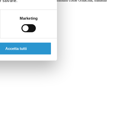
lte, è correlata ad altre malattie autoimmuni come celiachia, malattia
r salvarle.
a patologia.
Marketing
Accetta tutti