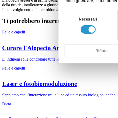
L'alopecia areata è la prima causa di perdita di capelli nei bambini, h
modo granulare, le tue prefere
della tiroide, intolleranze a glutine e lattosio per questo possiamo dire 
Il coinvolgimento del microbioma in questa patologia è chiaro, curando 
Selezione
Necessari
del
Ti potrebbero interessare
consenso
Pelle e capelli
Curare l'Alopecia Areata lavorando sul 
Rifiuta
E' indipensabile controllare tutte le alterazioni del microbiota intestinal
Pelle e capelli
Laser e fotobiomodulazione
Sappiamo che l’interazione tra la luce ed un tessuto biologico, anche la
Dieta