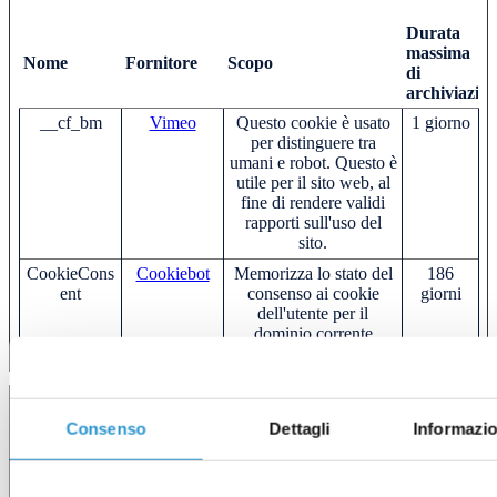
Durata
massima
Nome
Fornitore
Scopo
di
archiviazio
__cf_bm
Vimeo
Questo cookie è usato
1 giorno
per distinguere tra
umani e robot. Questo è
utile per il sito web, al
fine di rendere validi
rapporti sull'uso del
sito.
CookieCons
Cookiebot
Memorizza lo stato del
186
ent
consenso ai cookie
giorni
dell'utente per il
dominio corrente
Statistiche (5)
Consenso
Dettagli
Informazio
I cookie statistici aiutano i proprietari del sito web a capire come i
visitatori interagiscono con i siti raccogliendo e trasmettendo