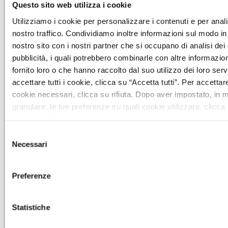
informazioni in forma anonima.
Questo sito web utilizza i cookie
Durata
Utilizziamo i cookie per personalizzare i contenuti e per anali
massima
nostro traffico. Condividiamo inoltre informazioni sul modo in c
Nome
Fornitore
Scopo
di
nostro sito con i nostri partner che si occupano di analisi dei
archiviazio
pubblicità, i quali potrebbero combinarle con altre informazio
_dd_s
Vimeo
Registra la velocità e le
1 giorno
fornito loro o che hanno raccolto dal suo utilizzo dei loro serv
prestazioni del sito web.
Questa funzione può
accettare tutti i cookie, clicca su “Accetta tutti”. Per accettare
essere utilizzata in
cookie necessari, clicca su rifiuta. Dopo aver impostato, in 
contesto con le
granulare, le tue preferenze su quali cookie utilizzare, clicca
statistiche e al
bilanciamento del
selezionati” per salvarle.
carico.
Selezione
_ga
Google
Utilizzato per inviare
2 anni
Necessari
del
dati a Google Analytics
consenso
in merito al dispositivo
e al comportamento
Preferenze
dell'utente. Tiene traccia
dell'utente su dispositivi
e canali di marketing.
Statistiche
_ga_#
Google
Utilizzato per inviare
2 anni
dati a Google Analytics
in merito al dispositivo