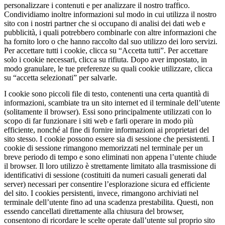
personalizzare i contenuti e per analizzare il nostro traffico.
Condividiamo inoltre informazioni sul modo in cui utilizza il nostro
sito con i nostri partner che si occupano di analisi dei dati web e
pubblicità, i quali potrebbero combinarle con altre informazioni che
ha fornito loro o che hanno raccolto dal suo utilizzo dei loro servizi.
Per accettare tutti i cookie, clicca su “Accetta tutti”. Per accettare
solo i cookie necessari, clicca su rifiuta. Dopo aver impostato, in
modo granulare, le tue preferenze su quali cookie utilizzare, clicca
su “accetta selezionati” per salvarle.
I cookie sono piccoli file di testo, contenenti una certa quantità di
informazioni, scambiate tra un sito internet ed il terminale dell’utente
(solitamente il browser). Essi sono principalmente utilizzati con lo
scopo di far funzionare i siti web e farli operare in modo più
efficiente, nonché al fine di fornire informazioni ai proprietari del
sito stesso. I cookie possono essere sia di sessione che persistenti. I
cookie di sessione rimangono memorizzati nel terminale per un
breve periodo di tempo e sono eliminati non appena l’utente chiude
il browser. Il loro utilizzo è strettamente limitato alla trasmissione di
identificativi di sessione (costituiti da numeri casuali generati dal
server) necessari per consentire l’esplorazione sicura ed efficiente
del sito. I cookies persistenti, invece, rimangono archiviati nel
terminale dell’utente fino ad una scadenza prestabilita. Questi, non
essendo cancellati direttamente alla chiusura del browser,
consentono di ricordare le scelte operate dall’utente sul proprio sito