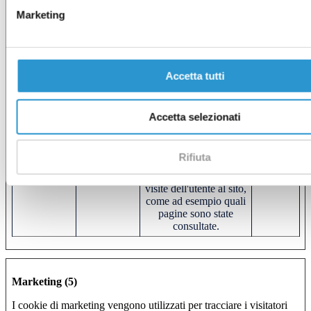
e al comportamento
Marketing
dell'utente. Tiene traccia
dell'utente su dispositivi
e canali di marketing.
dd_cookie_t
Vimeo
Registra dati sul
1 giorno
Accetta tutti
est_#
comportamento dei
visitatori sul sito web.
Queste informazioni
Accetta selezionati
sono usate per l'analisi
interna e
l'ottimizzazione del sito
web.
Rifiuta
vuid
Vimeo
Raccoglie dati sulle
2 anni
visite dell'utente al sito,
come ad esempio quali
pagine sono state
consultate.
Marketing (5)
I cookie di marketing vengono utilizzati per tracciare i visitatori