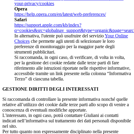
your-privacy/cookies
Opera
https://help.opera.com/en/latest/web-preferences/
Safari
https://support.apple.com/kb/index?
q=cookies&src=globalnav_support&type=organic&page=sear
In alternativa, l'utente può usufruire del servizio
Your Online
Choices
che permette agli utenti di selezionare le loro
preferenze di monitoraggio per la maggior parte degli
strumenti pubblicitari.
Si raccomanda, in ogni caso, di verificare, di volta in volta,
per la gestione dei cookie redatte dalle terze parti di fare
riferimento alle istruzioni riportate nelle rispettive informative,
accessibile tramite un link presente nella colonna “Informativa
Terzo” di ciascuna tabella.
GESTIONE DIRITTI DEGLI INTERESSATI
Si raccomanda di controllare la presente informativa nonché quelle
relative all’utilizzo dei cookie dalle terze parti allo scopo di venire a
conoscenza di eventuali modifiche apportate.
L'interessato, in ogni caso, potrà contattare Giuliani ai contatti
indicati nell’informativa sul trattamento dei dati personali disponibile
nel sito.
Per tutto quanto non espressamente disciplinato nella presente