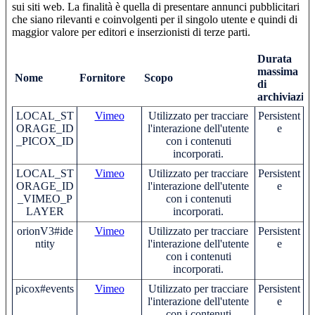
sui siti web. La finalità è quella di presentare annunci pubblicitari
che siano rilevanti e coinvolgenti per il singolo utente e quindi di
maggior valore per editori e inserzionisti di terze parti.
Durata
massima
Nome
Fornitore
Scopo
di
archiviazio
LOCAL_ST
Vimeo
Utilizzato per tracciare
Persistent
ORAGE_ID
l'interazione dell'utente
e
_PICOX_ID
con i contenuti
incorporati.
LOCAL_ST
Vimeo
Utilizzato per tracciare
Persistent
ORAGE_ID
l'interazione dell'utente
e
_VIMEO_P
con i contenuti
LAYER
incorporati.
orionV3#ide
Vimeo
Utilizzato per tracciare
Persistent
ntity
l'interazione dell'utente
e
con i contenuti
incorporati.
picox#events
Vimeo
Utilizzato per tracciare
Persistent
l'interazione dell'utente
e
con i contenuti