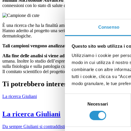
Human Microbiome Advanced Project
è il primo progetto multidisc
connessioni con lo stato di salute dell’organismo e con l'asse intestino
È una ricerca che ha la finalità ambiziosa di raccogliere e elaborare da
Consenso
Hanno aderito al progetto una serie di
centri dermatologici speciali
dermatologiche.
Tali campioni vengono analizzati presso il laboratorio dedicato al
Questo sito web utilizza i c
Utilizziamo i cookie per perso
Alla fine delle analisi si viene ad identificare la popolazione micr
umana. Inoltre lo studio dell’espressione proteica e metabolica del mi
modo in cui utilizza il nostro 
sulla fisiologia e sulla patologia cutanea.
combinarle con altre informazi
Il comitato scientifico del progetto si avvale di ricercatori più autorevol
tutti i cookie, clicca su “Acce
Ti potrebbero interessare
modo granulare, le tue prefere
La ricerca Giuliani
Selezione
Necessari
del
consenso
La ricerca Giuliani
Da sempre Giuliani si contraddistingue per un’attività di ricerca scienti