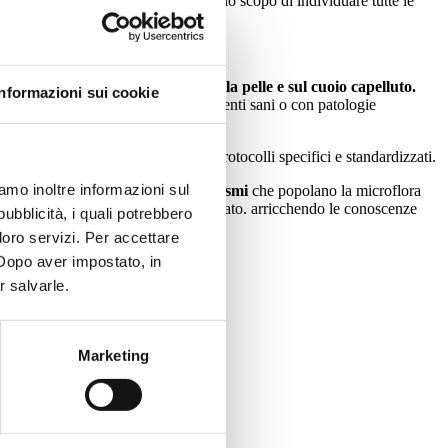
lla pelle e del cuoio capelluto, e ha lo scopo di individuare tutte le
articolare focalizzare la ricerca sulla pelle e sul cuoio capelluto.
Informazioni sui cookie
saliva, dalle feci e dalle urine da pazienti sani o con patologie
 approfondite analisi, utilizzando protocolli specifici e standardizzati.
iamo inoltre informazioni sul
o tra i diversi gruppi di microrganismi
che popolano la microflora
 fisio-patologia dell’individuo studiato. arricchendo le conoscenze
pubblicità, i quali potrebbero
loro servizi. Per accettare
. Dopo aver impostato, in
r salvarle.
Marketing