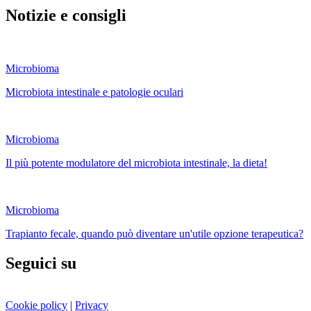
Notizie e consigli
Microbioma
Microbiota intestinale e patologie oculari
Microbioma
Il più potente modulatore del microbiota intestinale, la dieta!
Microbioma
Trapianto fecale, quando può diventare un'utile opzione terapeutica?
Seguici su
Cookie policy
|
Privacy