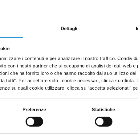
iplinare di ricerca, italiano, specializzato sullo studio del microbioma de
-cervello.
ti fondamentali per lo stato di salute di tutto il nostro organismo ed
in p
Dettagli
zzati dove vengono prelevati campioni dalla cute
, dallo scalpo, dalla 
lo studio del microbioma di Giuliani
, dove sono sottoposti a diverse ed
ookie
nalizzare i contenuti e per analizzare il nostro traffico. Condivid
obica di ogni singolo individuo e le eventuali alterazioni di equilibri
crobioma permette di individuare la funzione svolta dal microbioma nella
sito con i nostri partner che si occupano di analisi dei dati web e 
oni che ha fornito loro o che hanno raccolto dal suo utilizzo dei 
i del settore.
tta tutti”. Per accettare solo i cookie necessari, clicca su rifiuta
nze su quali cookie utilizzare, clicca su “accetta selezionati” pe
Preferenze
Statistiche
fica rigorosa e avanzata...