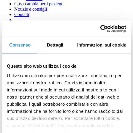
Cosa cambia per i pazienti
Notizie e consigli
Contatti
Obesità e microbiota
Consenso
Dettagli
Informazioni sui cookie
Questo sito web utilizza i cookie
Utilizziamo i cookie per personalizzare i contenuti e per
analizzare il nostro traffico. Condividiamo inoltre
informazioni sul modo in cui utilizza il nostro sito con i
nostri partner che si occupano di analisi dei dati web e
pubblicità, i quali potrebbero combinarle con altre
informazioni che ha fornito loro o che hanno raccolto dal
suo utilizzo dei loro servizi. Per accettare tutti i cookie,
clicca su “Accetta tutti”. Per accettare solo i cookie
necessari, clicca su rifiuta. Dopo aver impostato, in modo