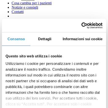
Cosa cambia per i pazienti
Notizie e consigli
Contatti
Microbioma ed evoluzione,
Consenso
Dettagli
Informazioni sui cookie
quali sono le relazioni tra loro
Questo sito web utilizza i cookie
Utilizziamo i cookie per personalizzare i contenuti e per
analizzare il nostro traffico. Condividiamo inoltre
informazioni sul modo in cui utilizza il nostro sito con i
nostri partner che si occupano di analisi dei dati web e
pubblicità, i quali potrebbero combinarle con altre
informazioni che ha fornito loro o che hanno raccolto dal
suo utilizzo dei loro servizi. Per accettare tutti i cookie,
clicca su “Accetta tutti”. Per accettare solo i cookie