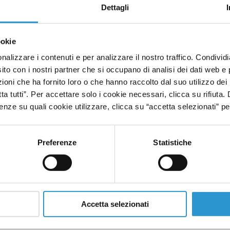
Dettagli
ookie
nalizzare i contenuti e per analizzare il nostro traffico. Condivid
sito con i nostri partner che si occupano di analisi dei dati web e 
oni che ha fornito loro o che hanno raccolto dal suo utilizzo dei 
 batterica del neonato e ne condiziona...
tta tutti”. Per accettare solo i cookie necessari, clicca su rifiuta
nze su quali cookie utilizzare, clicca su “accetta selezionati” pe
Preferenze
Statistiche
flusso e abitudini alimentari scorrette, pone le basi per...
Accetta selezionati