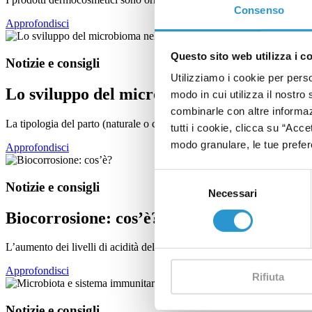
Consenso
Approfondisci
Questo sito web utilizza i c
Notizie e consigli
Utilizziamo i cookie per perso
Lo sviluppo del microbioma nel neonato
modo in cui utilizza il nostro 
combinarle con altre informazi
La tipologia del parto (naturale o cesareo) influenza la colonizzazione
tutti i cookie, clicca su “Acce
modo granulare, le tue prefere
Approfondisci
Selezione
Notizie e consigli
Necessari
del
consenso
Biocorrosione: cos’è?
L’aumento dei livelli di acidità del cavo orale, dovuto a patologie da re
Approfondisci
Rifiuta
Notizie e consigli