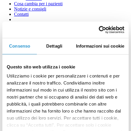
Cosa cambia per i pazienti
Notizie e consigli
Contatti
Dermatologia di precisione,
Consenso
Dettagli
Informazioni sui cookie
terapia specifica per ogni
paziente
Questo sito web utilizza i cookie
Utilizziamo i cookie per personalizzare i contenuti e per
analizzare il nostro traffico. Condividiamo inoltre
informazioni sul modo in cui utilizza il nostro sito con i
nostri partner che si occupano di analisi dei dati web e
pubblicità, i quali potrebbero combinarle con altre
informazioni che ha fornito loro o che hanno raccolto dal
suo utilizzo dei loro servizi. Per accettare tutti i cookie,
clicca su “Accetta tutti”. Per accettare solo i cookie