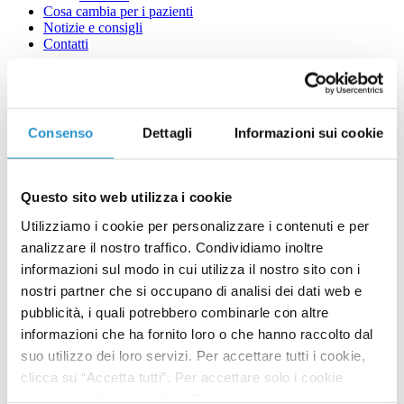
Cosa cambia per i pazienti
Notizie e consigli
Contatti
Il più potente modulatore del
Consenso
Dettagli
Informazioni sui cookie
microbiota intestinale, la dieta!
Questo sito web utilizza i cookie
Utilizziamo i cookie per personalizzare i contenuti e per
analizzare il nostro traffico. Condividiamo inoltre
informazioni sul modo in cui utilizza il nostro sito con i
nostri partner che si occupano di analisi dei dati web e
pubblicità, i quali potrebbero combinarle con altre
informazioni che ha fornito loro o che hanno raccolto dal
suo utilizzo dei loro servizi. Per accettare tutti i cookie,
clicca su “Accetta tutti”. Per accettare solo i cookie
necessari, clicca su rifiuta. Dopo aver impostato, in modo